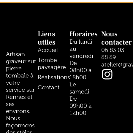
Liens
Horaires
Nous
utiles
contacter
Du lundi
au
Accueil
06 83 03
Artisan
vendredi
88 89
Tombe
graveur sur
De
atelier@gr
paysagère
pierre
08h00 à
tombale à
Réalisations
18h00
votre
Le
Contact
service sur
samedi
Rennes et
De
ses
09h00 à
environs.
12h00
Nous
façonnons
des stèles