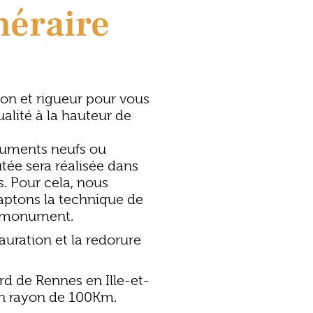
éraire
sion et rigueur pour vous
ualité à la hauteur de
numents neufs ou
utée sera réalisée dans
s. Pour cela, nous
daptons la technique de
le monument.
auration et la redorure
rd de
Rennes
en
Ille-et-
un rayon de 100Km.