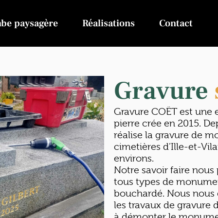
be paysagère
Réalisations
Contact
Gravure
Gravure COËT est une en
pierre crée en 2015. D
réalise la gravure de m
cimetières d’Ille-et-Vi
environs
.
Notre savoir faire nous
tous types de monuments
bouchardé. Nous nous d
les travaux de gravure d
à démonter le monumen