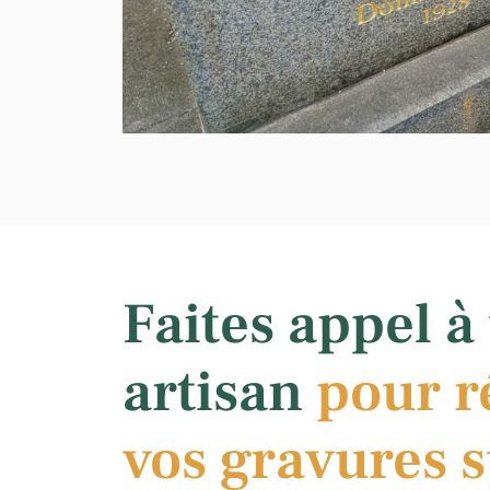
Faites appel à
artisan
pour r
vos gravures 